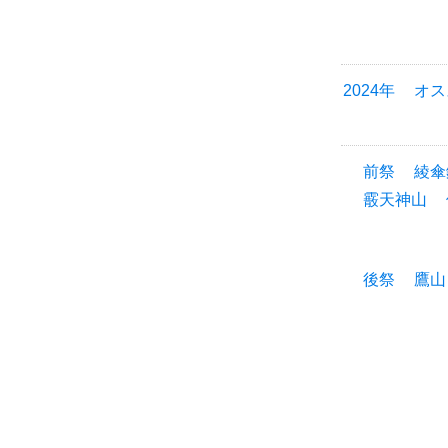
2024年
オス
前祭
綾傘
霰天神山
後祭
鷹山