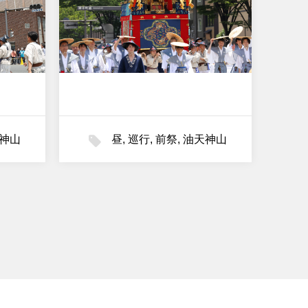
神山
昼
,
巡行
,
前祭
,
油天神山