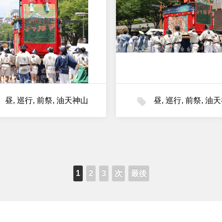
昼
,
巡行
,
前祭
,
油天神山
昼
,
巡行
,
前祭
,
油天
1
2
3
次
最後