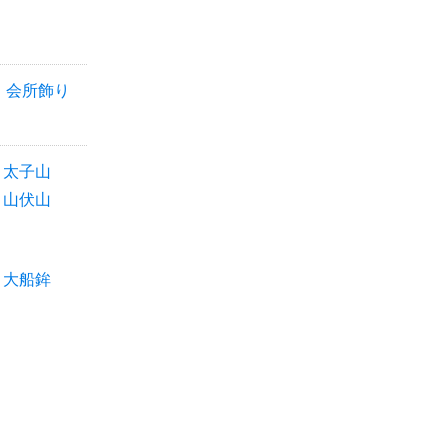
会所飾り
太子山
山伏山
大船鉾