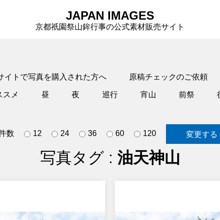
JAPAN IMAGES
京都祇園祭山鉾行事の公式素材販売サイト
サイトで写真を購入された方へ
原稿チェックのご依頼
ススメ
昼
夜
巡行
宵山
前祭
件数
12
24
36
60
120
写真タグ :
油天神山