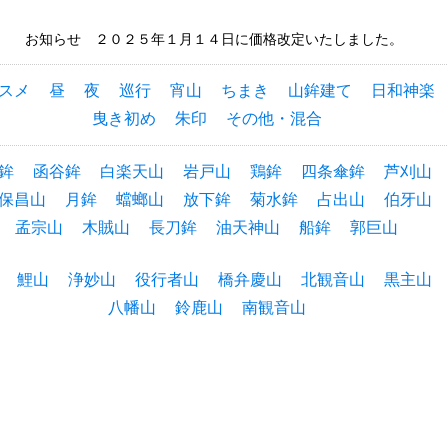
お知らせ ２０２５年１月１４日に価格改定いたしました。
スメ
昼
夜
巡行
宵山
ちまき
山鉾建て
日和神楽
曳き初め
朱印
その他・混合
鉾
函谷鉾
白楽天山
岩戸山
鶏鉾
四条傘鉾
芦刈山
保昌山
月鉾
蟷螂山
放下鉾
菊水鉾
占出山
伯牙山
孟宗山
木賊山
長刀鉾
油天神山
船鉾
郭巨山
鯉山
浄妙山
役行者山
橋弁慶山
北観音山
黒主山
八幡山
鈴鹿山
南観音山