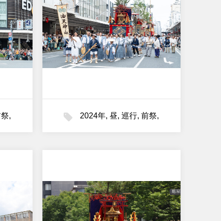
前祭
,
2024年
,
昼
,
巡行
,
前祭
,
油天神山