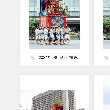
2024年
,
昼
,
巡行
,
前祭
,
油天神山