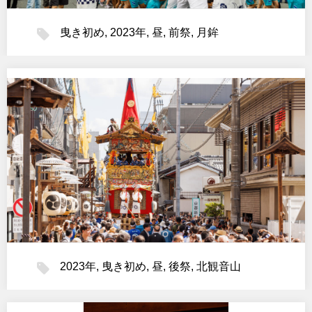
曳き初め
,
2023年
,
昼
,
前祭
,
月鉾
2023年
,
曳き初め
,
昼
,
後祭
,
北観音山