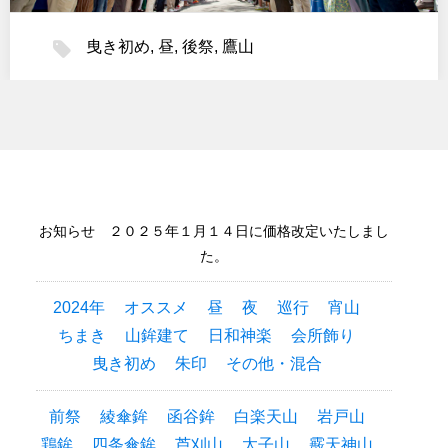
曳き初め
,
昼
,
後祭
,
鷹山
お知らせ ２０２５年１月１４日に価格改定いたしまし
た。
2024年
オススメ
昼
夜
巡行
宵山
ちまき
山鉾建て
日和神楽
会所飾り
曳き初め
朱印
その他・混合
前祭
綾傘鉾
函谷鉾
白楽天山
岩戸山
鶏鉾
四条傘鉾
芦刈山
太子山
霰天神山