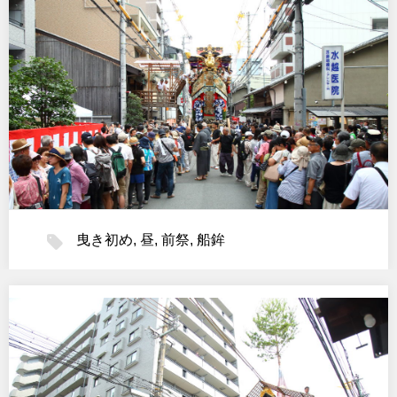
曳き初め
,
昼
,
前祭
,
船鉾