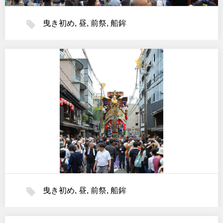
曳き初め
,
昼
,
前祭
,
船鉾
曳き初め
,
昼
,
前祭
,
船鉾