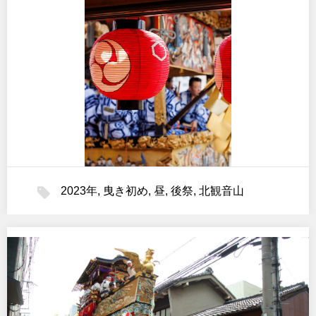
2023年
,
曳き初め
,
昼
,
後祭
,
北観音山