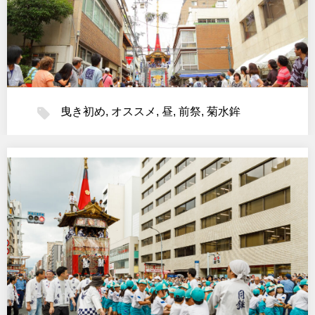
曳き初め
,
オススメ
,
昼
,
前祭
,
菊水鉾