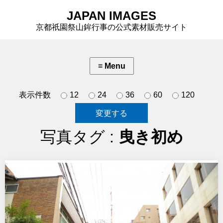
JAPAN IMAGES
京都祇園祭山鉾行事の公式素材販売サイト
表示件数
12
24
36
60
120
写真タグ :
曳き初め