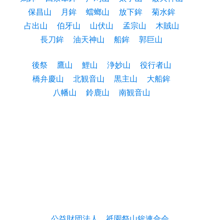
保昌山
月鉾
蟷螂山
放下鉾
菊水鉾
占出山
伯牙山
山伏山
孟宗山
木賊山
長刀鉾
油天神山
船鉾
郭巨山
後祭
鷹山
鯉山
浄妙山
役行者山
橋弁慶山
北観音山
黒主山
大船鉾
八幡山
鈴鹿山
南観音山
公益財団法人 祇園祭山鉾連合会