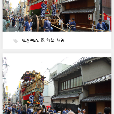
曳き初め
,
昼
,
前祭
,
船鉾