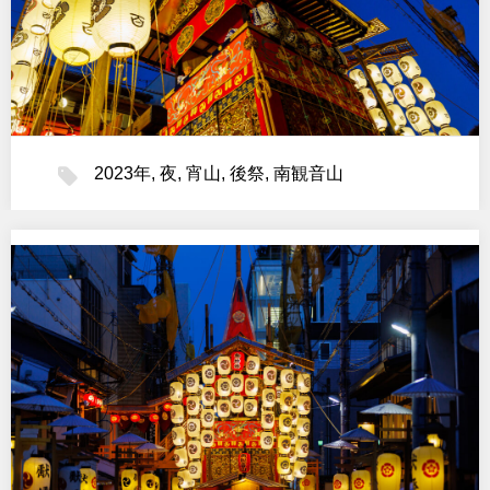
2023年
,
夜
,
宵山
,
後祭
,
南観音山