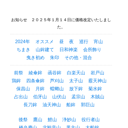
お知らせ ２０２５年１月１４日に価格改定いたしまし
た。
2024年
オススメ
昼
夜
巡行
宵山
ちまき
山鉾建て
日和神楽
会所飾り
曳き初め
朱印
その他・混合
前祭
綾傘鉾
函谷鉾
白楽天山
岩戸山
鶏鉾
四条傘鉾
芦刈山
太子山
霰天神山
保昌山
月鉾
蟷螂山
放下鉾
菊水鉾
占出山
伯牙山
山伏山
孟宗山
木賊山
長刀鉾
油天神山
船鉾
郭巨山
後祭
鷹山
鯉山
浄妙山
役行者山
橋弁慶山
北観音山
黒主山
大船鉾