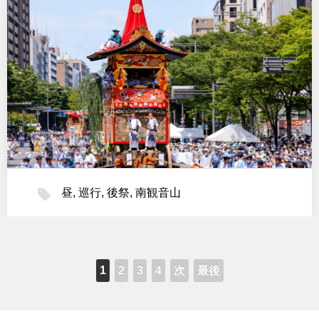
昼
,
巡行
,
後祭
,
南観音山
1
2
3
4
次
最後