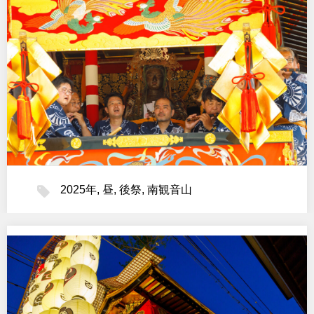
2025年
,
昼
,
後祭
,
南観音山