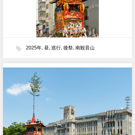
2025年
,
昼
,
巡行
,
後祭
,
南観音山