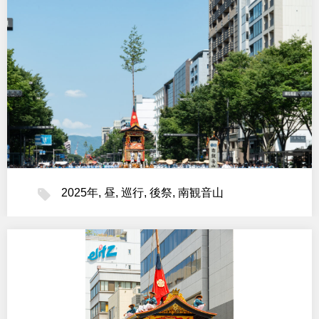
2025年
,
昼
,
巡行
,
後祭
,
南観音山