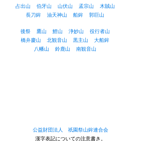
占出山
伯牙山
山伏山
孟宗山
木賊山
長刀鉾
油天神山
船鉾
郭巨山
後祭
鷹山
鯉山
浄妙山
役行者山
橋弁慶山
北観音山
黒主山
大船鉾
八幡山
鈴鹿山
南観音山
公益財団法人 祇園祭山鉾連合会
漢字表記についての注意書き。