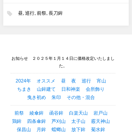
昼
,
巡行
,
前祭
,
長刀鉾
お知らせ ２０２５年１月１４日に価格改定いたしまし
た。
2024年
オススメ
昼
夜
巡行
宵山
ちまき
山鉾建て
日和神楽
会所飾り
曳き初め
朱印
その他・混合
前祭
綾傘鉾
函谷鉾
白楽天山
岩戸山
鶏鉾
四条傘鉾
芦刈山
太子山
霰天神山
保昌山
月鉾
蟷螂山
放下鉾
菊水鉾