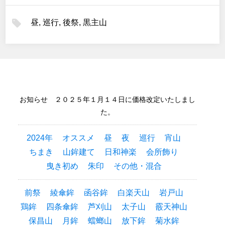
昼
,
巡行
,
後祭
,
黒主山
お知らせ ２０２５年１月１４日に価格改定いたしまし
た。
2024年
オススメ
昼
夜
巡行
宵山
ちまき
山鉾建て
日和神楽
会所飾り
曳き初め
朱印
その他・混合
前祭
綾傘鉾
函谷鉾
白楽天山
岩戸山
鶏鉾
四条傘鉾
芦刈山
太子山
霰天神山
保昌山
月鉾
蟷螂山
放下鉾
菊水鉾