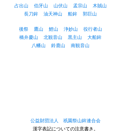
占出山
伯牙山
山伏山
孟宗山
木賊山
長刀鉾
油天神山
船鉾
郭巨山
後祭
鷹山
鯉山
浄妙山
役行者山
橋弁慶山
北観音山
黒主山
大船鉾
八幡山
鈴鹿山
南観音山
公益財団法人 祇園祭山鉾連合会
漢字表記についての注意書き。