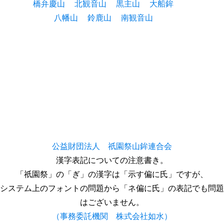
橋弁慶山
北観音山
黒主山
大船鉾
八幡山
鈴鹿山
南観音山
公益財団法人 祇園祭山鉾連合会
漢字表記についての注意書き。
「祇園祭」の「ぎ」の漢字は「示す偏に氏」ですが、
システム上のフォントの問題から「ネ偏に氏」の表記でも問題
はございません。
（事務委託機関 株式会社如水）