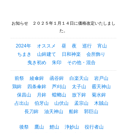
お知らせ ２０２５年１月１４日に価格改定いたしまし
た。
2024年
オススメ
昼
夜
巡行
宵山
ちまき
山鉾建て
日和神楽
会所飾り
曳き初め
朱印
その他・混合
前祭
綾傘鉾
函谷鉾
白楽天山
岩戸山
鶏鉾
四条傘鉾
芦刈山
太子山
霰天神山
保昌山
月鉾
蟷螂山
放下鉾
菊水鉾
占出山
伯牙山
山伏山
孟宗山
木賊山
長刀鉾
油天神山
船鉾
郭巨山
後祭
鷹山
鯉山
浄妙山
役行者山