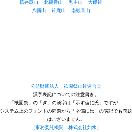
橋弁慶山
北観音山
黒主山
大船鉾
八幡山
鈴鹿山
南観音山
公益財団法人 祇園祭山鉾連合会
漢字表記についての注意書き。
「祇園祭」の「ぎ」の漢字は「示す偏に氏」ですが、
システム上のフォントの問題から「ネ偏に氏」の表記でも問題
はございません。
（事務委託機関 株式会社如水）