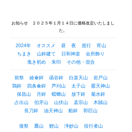
お知らせ ２０２５年１月１４日に価格改定いたしまし
た。
2024年
オススメ
昼
夜
巡行
宵山
ちまき
山鉾建て
日和神楽
会所飾り
曳き初め
朱印
その他・混合
前祭
綾傘鉾
函谷鉾
白楽天山
岩戸山
鶏鉾
四条傘鉾
芦刈山
太子山
霰天神山
保昌山
月鉾
蟷螂山
放下鉾
菊水鉾
占出山
伯牙山
山伏山
孟宗山
木賊山
長刀鉾
油天神山
船鉾
郭巨山
後祭
鷹山
鯉山
浄妙山
役行者山