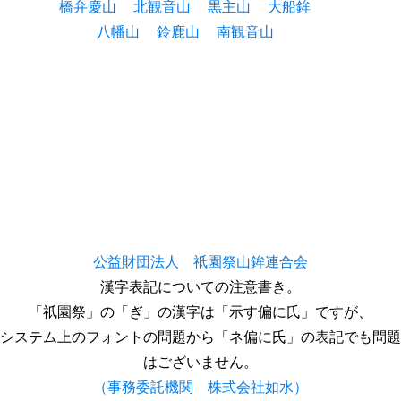
橋弁慶山
北観音山
黒主山
大船鉾
八幡山
鈴鹿山
南観音山
公益財団法人 祇園祭山鉾連合会
漢字表記についての注意書き。
「祇園祭」の「ぎ」の漢字は「示す偏に氏」ですが、
システム上のフォントの問題から「ネ偏に氏」の表記でも問題
はございません。
（事務委託機関 株式会社如水）