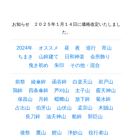
お知らせ ２０２５年１月１４日に価格改定いたしまし
た。
2024年
オススメ
昼
夜
巡行
宵山
ちまき
山鉾建て
日和神楽
会所飾り
曳き初め
朱印
その他・混合
前祭
綾傘鉾
函谷鉾
白楽天山
岩戸山
鶏鉾
四条傘鉾
芦刈山
太子山
霰天神山
保昌山
月鉾
蟷螂山
放下鉾
菊水鉾
占出山
伯牙山
山伏山
孟宗山
木賊山
長刀鉾
油天神山
船鉾
郭巨山
後祭
鷹山
鯉山
浄妙山
役行者山