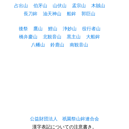
占出山
伯牙山
山伏山
孟宗山
木賊山
長刀鉾
油天神山
船鉾
郭巨山
後祭
鷹山
鯉山
浄妙山
役行者山
橋弁慶山
北観音山
黒主山
大船鉾
八幡山
鈴鹿山
南観音山
公益財団法人 祇園祭山鉾連合会
漢字表記についての注意書き。