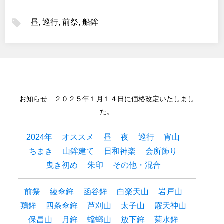
昼
,
巡行
,
前祭
,
船鉾
お知らせ ２０２５年１月１４日に価格改定いたしまし
た。
2024年
オススメ
昼
夜
巡行
宵山
ちまき
山鉾建て
日和神楽
会所飾り
曳き初め
朱印
その他・混合
前祭
綾傘鉾
函谷鉾
白楽天山
岩戸山
鶏鉾
四条傘鉾
芦刈山
太子山
霰天神山
保昌山
月鉾
蟷螂山
放下鉾
菊水鉾