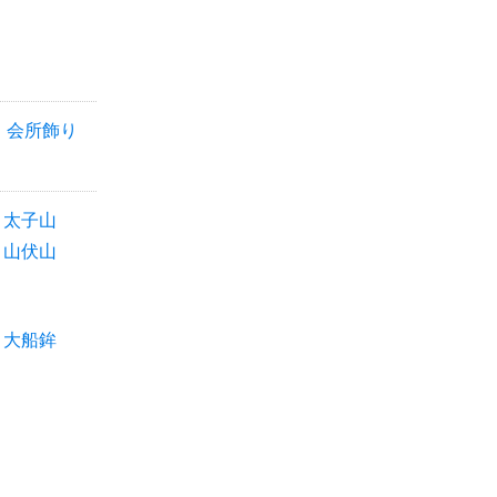
会所飾り
太子山
山伏山
大船鉾