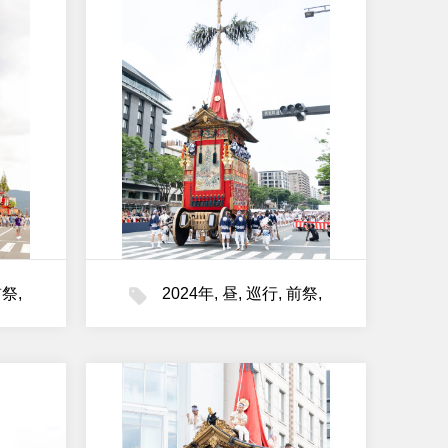
前祭
,
2024年
,
昼
,
巡行
,
前祭
,
月鉾