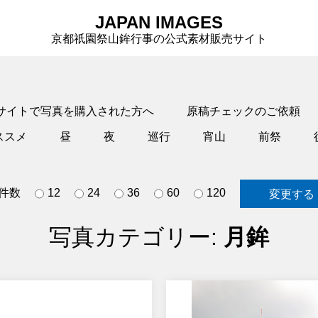
JAPAN IMAGES
京都祇園祭山鉾行事の公式素材販売サイト
サイトで写真を購入された方へ
原稿チェックのご依頼
ススメ
昼
夜
巡行
宵山
前祭
件数
12
24
36
60
120
写真カテゴリー:
月鉾