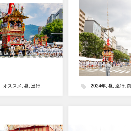
オススメ
,
昼
,
巡行
,
2024年
,
昼
,
巡行
,
前祭
,
月鉾
月鉾