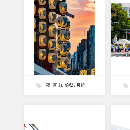
夜
,
宵山
,
前祭
,
月鉾