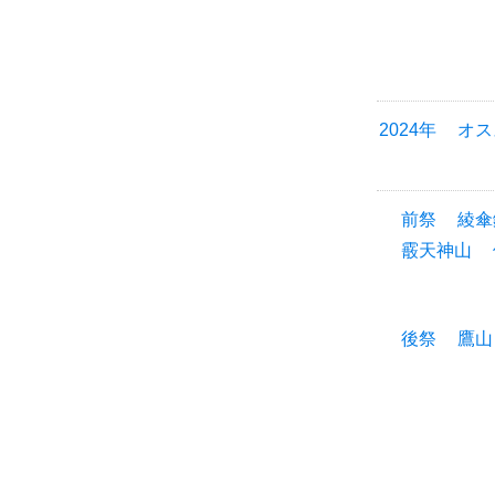
2024年
オス
前祭
綾傘
霰天神山
後祭
鷹山