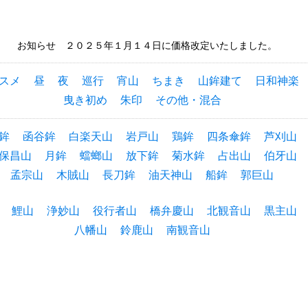
お知らせ ２０２５年１月１４日に価格改定いたしました。
スメ
昼
夜
巡行
宵山
ちまき
山鉾建て
日和神楽
曳き初め
朱印
その他・混合
鉾
函谷鉾
白楽天山
岩戸山
鶏鉾
四条傘鉾
芦刈山
保昌山
月鉾
蟷螂山
放下鉾
菊水鉾
占出山
伯牙山
孟宗山
木賊山
長刀鉾
油天神山
船鉾
郭巨山
鯉山
浄妙山
役行者山
橋弁慶山
北観音山
黒主山
八幡山
鈴鹿山
南観音山